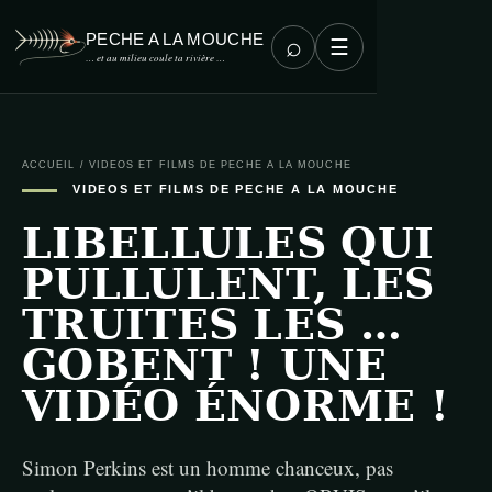
PECHE A LA MOUCHE
⌕
☰
… et au milieu coule ta rivière …
ACCUEIL
/
VIDEOS ET FILMS DE PECHE A LA MOUCHE
VIDEOS ET FILMS DE PECHE A LA MOUCHE
LIBELLULES QUI
PULLULENT, LES
TRUITES LES …
GOBENT ! UNE
VIDÉO ÉNORME !
Simon Perkins est un homme chanceux, pas