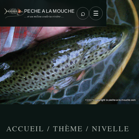
PECHE A LA MOUCHE
⌕
☰
… et au milieu coule ta rivière …
ACCUEIL
/
THÈME
/
NIVELLE