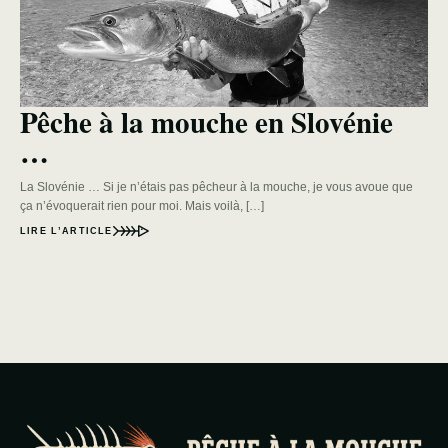
Pêche à la mouche en Slovénie
…
La Slovénie … Si je n’étais pas pêcheur à la mouche, je vous avoue que
ça n’évoquerait rien pour moi. Mais voilà, […]
LIRE L’ARTICLE