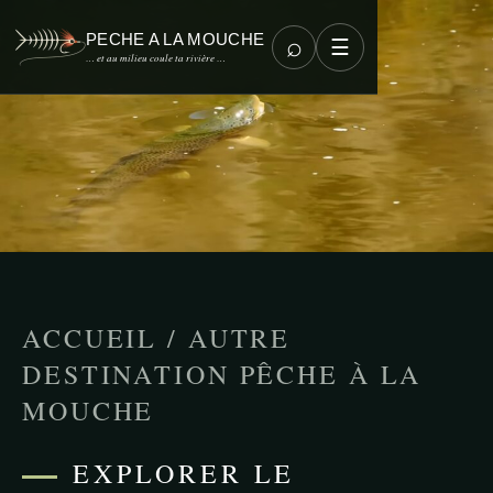
PECHE A LA MOUCHE
⌕
☰
… et au milieu coule ta rivière …
ACCUEIL
/
AUTRE
DESTINATION PÊCHE À LA
MOUCHE
EXPLORER LE