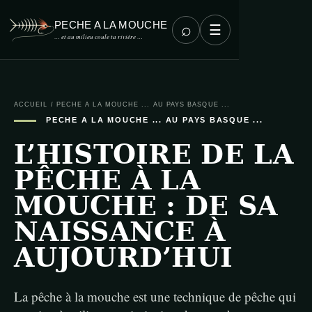
PECHE A LA MOUCHE
⌕
☰
… et au milieu coule ta rivière …
ACCUEIL
/
PECHE A LA MOUCHE ... AU PAYS BASQUE ...
PECHE A LA MOUCHE ... AU PAYS BASQUE ...
L’HISTOIRE DE LA
PÊCHE À LA
MOUCHE : DE SA
NAISSANCE À
AUJOURD’HUI
La pêche à la mouche est une technique de pêche qui