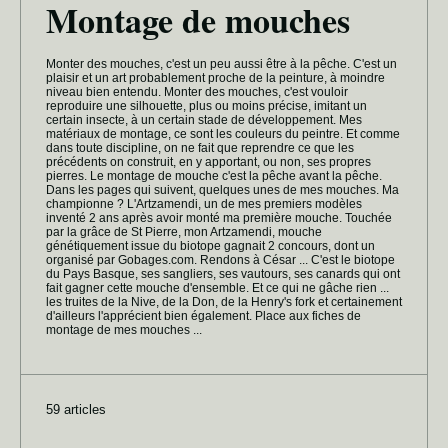
Montage de mouches
Monter des mouches, c'est un peu aussi être à la pêche. C'est un
plaisir et un art probablement proche de la peinture, à moindre
niveau bien entendu. Monter des mouches, c'est vouloir
reproduire une silhouette, plus ou moins précise, imitant un
certain insecte, à un certain stade de développement. Mes
matériaux de montage, ce sont les couleurs du peintre. Et comme
dans toute discipline, on ne fait que reprendre ce que les
précédents on construit, en y apportant, ou non, ses propres
pierres. Le montage de mouche c'est la pêche avant la pêche.
Dans les pages qui suivent, quelques unes de mes mouches. Ma
championne ? L'Artzamendi, un de mes premiers modèles
inventé 2 ans après avoir monté ma première mouche. Touchée
par la grâce de St Pierre, mon Artzamendi, mouche
génétiquement issue du biotope gagnait 2 concours, dont un
organisé par Gobages.com. Rendons à César ... C'est le biotope
du Pays Basque, ses sangliers, ses vautours, ses canards qui ont
fait gagner cette mouche d'ensemble. Et ce qui ne gâche rien ...
les truites de la Nive, de la Don, de la Henry's fork et certainement
d'ailleurs l'apprécient bien également. Place aux fiches de
montage de mes mouches ...
59 articles