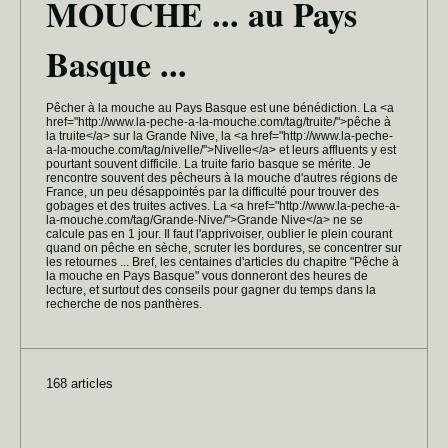
MOUCHE ... au Pays
Basque ...
Pêcher à la mouche au Pays Basque est une bénédiction. La <a
href="http://www.la-peche-a-la-mouche.com/tag/truite/">pêche à
la truite</a> sur la Grande Nive, la <a href="http://www.la-peche-
a-la-mouche.com/tag/nivelle/">Nivelle</a> et leurs affluents y est
pourtant souvent difficile. La truite fario basque se mérite. Je
rencontre souvent des pêcheurs à la mouche d'autres régions de
France, un peu désappointés par la difficulté pour trouver des
gobages et des truites actives. La <a href="http://www.la-peche-a-
la-mouche.com/tag/Grande-Nive/">Grande Nive</a> ne se
calcule pas en 1 jour. Il faut l'apprivoiser, oublier le plein courant
quand on pêche en sèche, scruter les bordures, se concentrer sur
les retournes ... Bref, les centaines d'articles du chapitre "Pêche à
la mouche en Pays Basque" vous donneront des heures de
lecture, et surtout des conseils pour gagner du temps dans la
recherche de nos panthères.
168 articles