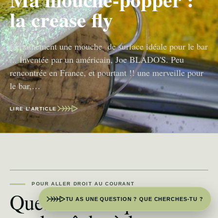
la crease fly
Certainement une mouche de surface idéale pour le bar
... Inventée par un américain, Joe BLADO'S. Peu
rencontrée en France, et pourtant !! une merveille pour
le bar,…
LIRE L’ARTICLE
POUR ALLER DROIT AU COURANT
Questions fréquentes
TU AS UNE QUESTION ? QUE CHERCHES-TU ?