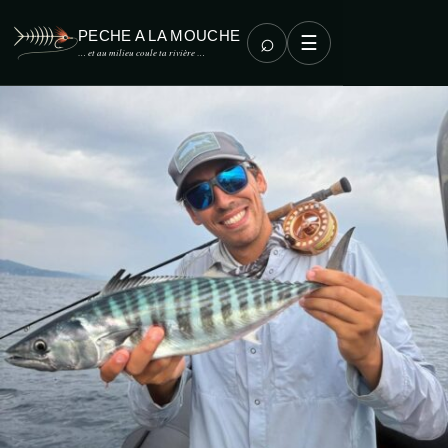
PECHE A LA MOUCHE
⌕
☰
… et au milieu coule ta rivière …