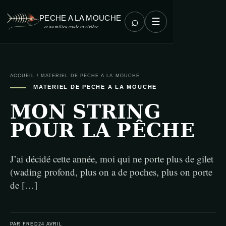
PECHE A LA MOUCHE
⌕
☰
… et au milieu coule ta rivière …
ACCUEIL
/
MATERIEL DE PECHE A LA MOUCHE
MATERIEL DE PECHE A LA MOUCHE
MON STRING
POUR LA PÊCHE
J’ai décidé cette année, moi qui ne porte plus de gilet
(wading profond, plus on a de poches, plus on porte
de […]
PAR FRED
24 AVRIL