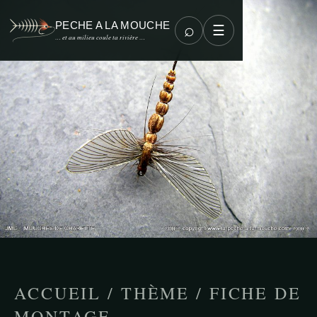
PECHE A LA MOUCHE
⌕
☰
… et au milieu coule ta rivière …
ACCUEIL
/
THÈME
/
FICHE DE
MONTAGE