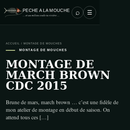
PECHE A LA MOUCHE
⌕
☰
… et au milieu coule ta rivière …
ACCUEIL
/
MONTAGE DE MOUCHES
MONTAGE DE MOUCHES
MONTAGE DE
MARCH BROWN
CDC 2015
Brune de mars, march brown … c’est une fidèle de
mon atelier de montage en début de saison. On
attend tous ces […]