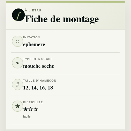
∫
À L’ÉTAU
Fiche de montage
IMITATION
◌
ephemere
TYPE DE MOUCHE
⌁
mouche seche
TAILLE D’HAMEÇON
#
12, 14, 16, 18
DIFFICULTÉ
★
★☆☆
facile