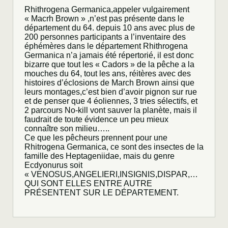
Rhithrogena Germanica,appeler vulgairement
« Macrh Brown » ,n’est pas présente dans le
département du 64. depuis 10 ans avec plus de
200 personnes participants a l’inventaire des
éphémères dans le département Rhithrogena
Germanica n’a jamais été répertorié, il est donc
bizarre que tout les « Cadors » de la pêche a la
mouches du 64, tout les ans, réitères avec des
histoires d’éclosions de March Brown ainsi que
leurs montages,c’est bien d’avoir pignon sur rue
et de penser que 4 éoliennes, 3 tries sélectifs, et
2 parcours No-kill vont sauver la planète, mais il
faudrait de toute évidence un peu mieux
connaître son milieu…..
Ce que les pêcheurs prennent pour une
Rhitrogena Germanica, ce sont des insectes de la
famille des Heptageniidae, mais du genre
Ecdyonurus soit
« VENOSUS,ANGELIERI,INSIGNIS,DISPAR,…
QUI SONT ELLES ENTRE AUTRE
PRÉSENTENT SUR LE DÉPARTEMENT.