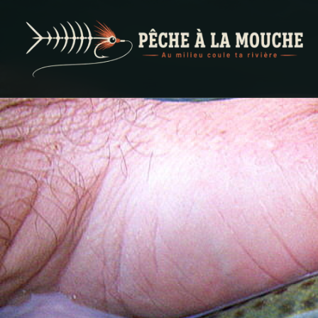
PECHE A LA MOUCHE
… et au milieu coule ta rivière …