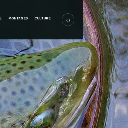
⌕
L
MONTAGES
CULTURE