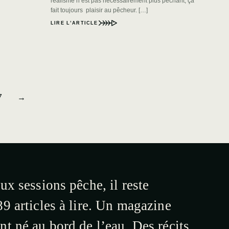
réalisme n’est pas nécessairement plus pêchant, ça
fait toujours plaisir au pêcheur. […]
LIRE L’ARTICLE
7
→
ux sessions pêche, il reste
9 articles à lire. Un magazine
t né au bord de l’eau. Des récits