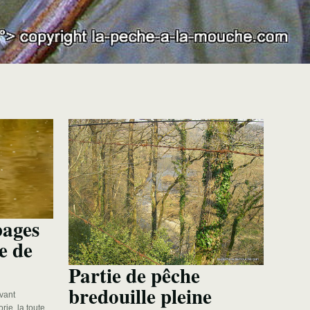
bages
e de
Partie de pêche
bredouille pleine
avant
rie, la toute