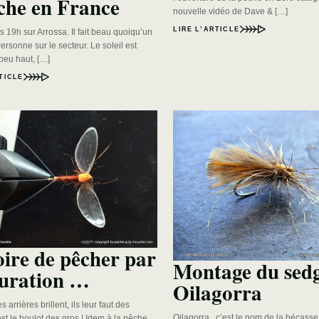
he en France
nouvelle vidéo de Dave & […]
LIRE L’ARTICLE
rs 19h sur Arrossa. Il fait beau quoiqu’un
Personne sur le secteur. Le soleil est
peu haut, […]
TICLE
oire de pêcher par
Montage du sed
uration …
Oilagorra
 arrières brillent, ils leur faut des
Oilagorra, c’est le nom de la bécass
est le boulot des gros ! Idem à la pêche,