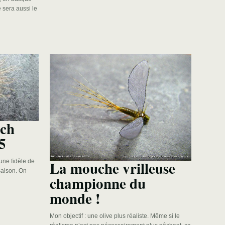
 sera aussi le
rch
5
La mouche vrilleuse
une fidèle de
saison. On
championne du
monde !
Mon objectif : une olive plus réaliste. Même si le