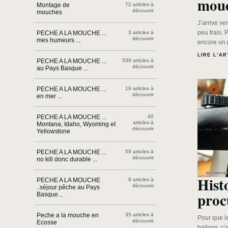
mouc
Montage de
72 articles à
découvrir
mouches
J’arrive ve
peu frais. 
PECHE A LA MOUCHE ...
3 articles à
découvrir
mes humeurs ...
encore un 
LIRE L’AR
PECHE A LA MOUCHE ...
539 articles à
découvrir
au Pays Basque ...
PECHE A LA MOUCHE ...
19 articles à
découvrir
en mer ...
PECHE A LA MOUCHE ...
40
articles à
Montana, Idaho, Wyoming et
découvrir
Yellowstone
PECHE A LA MOUCHE ...
59 articles à
découvrir
no kill donc durable ...
Hist
PECHE A LA MOUCHE
9 articles à
découvrir
..séjour pêche au Pays
proc
Basque...
Peche a la mouche en
35 articles à
Pour que les
découvrir
Ecosse
ballons, c’