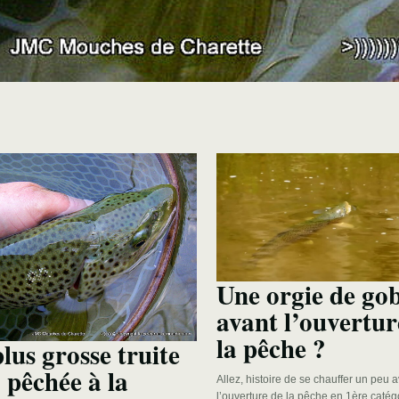
Une orgie de go
avant l’ouvertur
la pêche ?
lus grosse truite
 pêchée à la
Allez, histoire de se chauffer un peu 
l’ouverture de la pêche en 1ère catégo