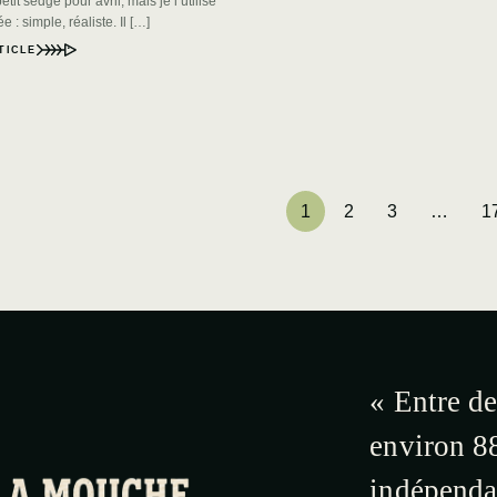
tit sedge pour avril, mais je l’utilise
e : simple, réaliste. Il […]
TICLE
1
2
3
…
1
« Entre de
environ 88
indépendan