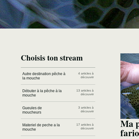
Choisis ton stream
Autre destination pêche à
4 articles à
découvrir
la mouche
Débuter à la pêche à la
13 articles à
découvrir
mouche
Gueules de
3 articles à
découvrir
moucheurs
Ma p
Materiel de peche a la
17 articles à
fario
découvrir
mouche