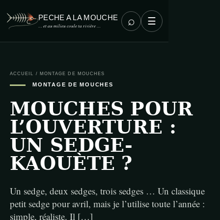
PECHE A LA MOUCHE
⌕
☰
… et au milieu coule ta rivière …
ACCUEIL
/
MONTAGE DE MOUCHES
MONTAGE DE MOUCHES
MOUCHES POUR
L’OUVERTURE :
UN SEDGE-
KAOUÈTE ?
Un sedge, deux sedges, trois sedges … Un classique
petit sedge pour avril, mais je l’utilise toute l’année :
simple, réaliste. Il […]