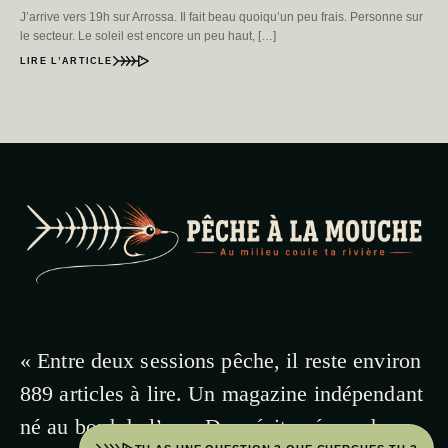
J’arrive vers 19h sur Arrossa. Il fait beau quoiqu’un peu frais. Personne sur
le secteur. Le soleil est encore un peu haut, […]
LIRE L’ARTICLE
« Entre deux sessions pêche, il reste environ
889 articles à lire. Un magazine indépendant
né au bord de l’eau. Des récits vécus, des