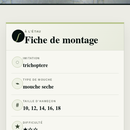
∫
À L’ÉTAU
Fiche de montage
IMITATION
◌
trichoptere
TYPE DE MOUCHE
⌁
mouche seche
TAILLE D’HAMEÇON
#
10, 12, 14, 16, 18
DIFFICULTÉ
★
★☆☆