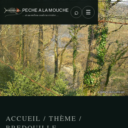
PECHE A LA MOUCHE
⌕
☰
… et au milieu coule ta rivière …
ACCUEIL
/
THÈME
/
BREDOUILLE