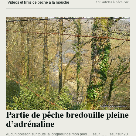
Videos et films de peche a la mouche
168 articles à découvrir
Partie de pêche bredouille pleine
d’adrénaline
Aucun poisson sur toute la longueur de mon pool … sauf … … sauf sur 20