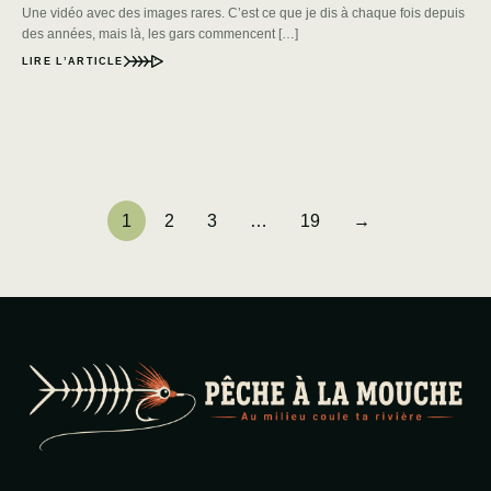
Une vidéo avec des images rares. C’est ce que je dis à chaque fois depuis
des années, mais là, les gars commencent […]
LIRE L’ARTICLE
1
2
3
…
19
→