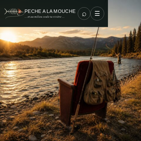
PECHE A LA MOUCHE
⌕
☰
… et au milieu coule ta rivière …