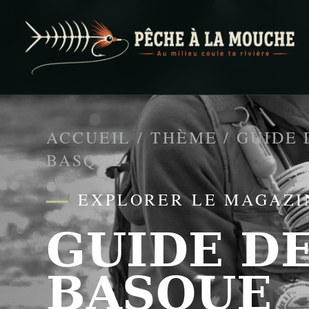
PECHE A LA MOUCHE
… et au milieu coule ta rivière …
ACCUEIL
/
THÈME
/
GUIDE 
BASQUE
EXPLORER LE MAGAZI
GUIDE DE
BASQUE