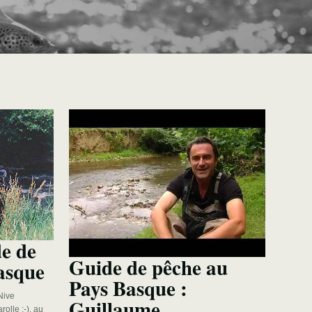
e de
Guide de pêche au
asque
Pays Basque :
 Nive
Guillaume
olle ;-), au