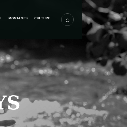
⌕
L
MONTAGES
CULTURE
YS