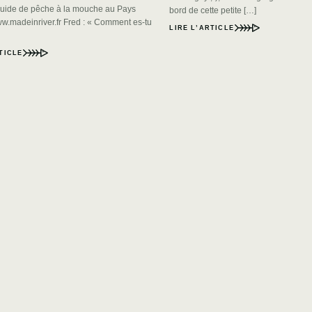
guide de pêche à la mouche au Pays
bord de cette petite […]
.madeinriver.fr Fred : « Comment es-tu
LIRE L’ARTICLE
TICLE