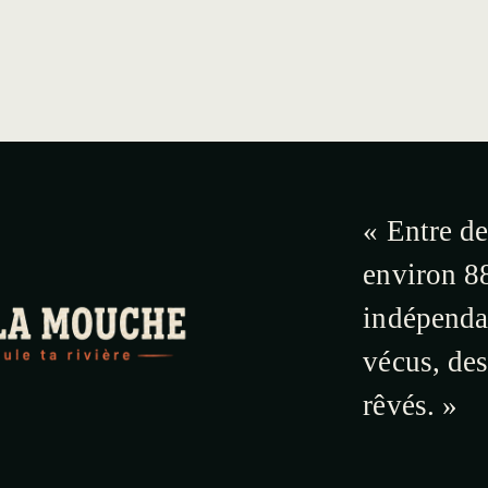
« Entre de
environ 88
indépendan
vécus, de
rêvés. »