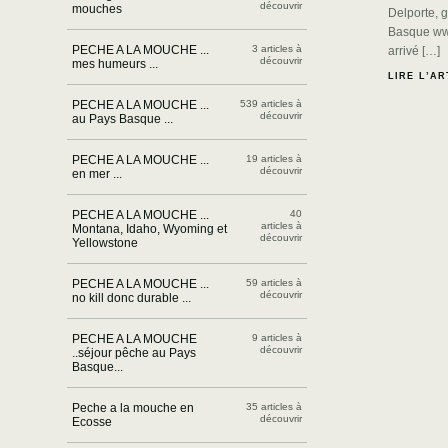
découvrir
mouches
Delporte, 
Basque www
PECHE A LA MOUCHE ...
3 articles à
arrivé […]
découvrir
mes humeurs ...
LIRE L’AR
PECHE A LA MOUCHE ...
539 articles à
découvrir
au Pays Basque ...
PECHE A LA MOUCHE ...
19 articles à
découvrir
en mer ...
PECHE A LA MOUCHE ...
40
articles à
Montana, Idaho, Wyoming et
découvrir
Yellowstone
PECHE A LA MOUCHE ...
59 articles à
découvrir
no kill donc durable ...
PECHE A LA MOUCHE
9 articles à
découvrir
..séjour pêche au Pays
Basque...
Peche a la mouche en
35 articles à
découvrir
Ecosse