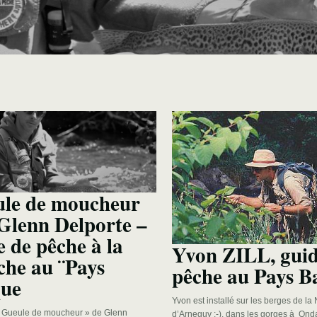
le de moucheur
 Glenn Delporte –
e de pêche à la
Yvon ZILL, guid
he au ¨Pays
pêche au Pays B
ue
Yvon est installé sur les berges de la
« Gueule de moucheur » de Glenn
d’Arneguy ;-), dans les gorges à Ondar