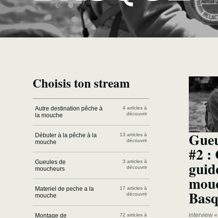
Choisis ton stream
Autre destination pêche à
4 articles à
découvrir
la mouche
Gueu
Débuter à la pêche à la
13 articles à
découvrir
mouche
#2 :
guid
Gueules de
3 articles à
découvrir
moucheurs
mouc
Materiel de peche a la
17 articles à
Basq
découvrir
mouche
interview 
Montage de
72 articles à