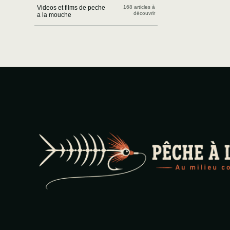
Videos et films de peche
168 articles à
découvrir
a la mouche