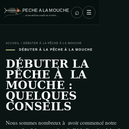
PECHE A LA MOUCHE
⌕
☰
… et au milieu coule ta rivière …
ACCUEIL
/
DÉBUTER À LA PÊCHE À LA MOUCHE
DÉBUTER À LA PÊCHE À LA MOUCHE
DÉBUTER LA
PÊCHE À LA
MOUCHE :
QUELQUES
CONSEILS
Nous sommes nombreux à avoir commencé notre