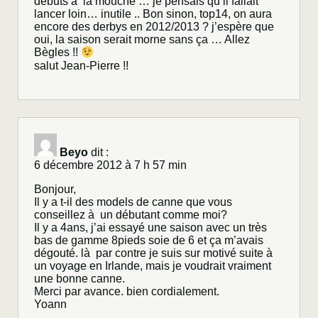
débuts à la mouche … je pensais qu’il fallait
lancer loin… inutile .. Bon sinon, top14, on aura
encore des derbys en 2012/2013 ? j’espère que
oui, la saison serait morne sans ça … Allez
Bègles !!
salut Jean-Pierre !!
Beyo
dit :
6 décembre 2012 à 7 h 57 min
Bonjour,
Il y a t-il des models de canne que vous
conseillez à un débutant comme moi?
Il y a 4ans, j’ai essayé une saison avec un très
bas de gamme 8pieds soie de 6 et ça m’avais
dégouté. là par contre je suis sur motivé suite à
un voyage en Irlande, mais je voudrait vraiment
une bonne canne.
Merci par avance. bien cordialement.
Yoann