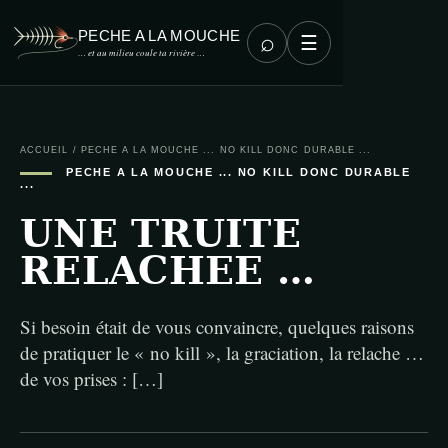
PECHE A LA MOUCHE
⌕
☰
… et au milieu coule ta rivière …
ACCUEIL
/
PECHE A LA MOUCHE ... NO KILL DONC DURABLE ...
PECHE A LA MOUCHE ... NO KILL DONC DURABLE
...
UNE TRUITE
RELACHEE …
Si besoin était de vous convaincre, quelques raisons
de pratiquer le « no kill », la graciation, la relache …
de vos prises : […]