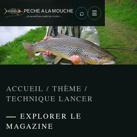
PECHE A LA MOUCHE
⌕
☰
… et au milieu coule ta rivière …
ACCUEIL
/
THÈME
/
TECHNIQUE LANCER
EXPLORER LE
MAGAZINE