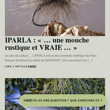
IPARLA : « … une mouche
rustique et VRAIE … »
un peu de culture … L’IPARLA est un des sommets mythique du Pays
Basque dominant la vallée de BAIGORRY. Une ascension sur […]
LIRE L’ARTICLE
TU AS UNE QUESTION ? QUE CHERCHES-TU ?