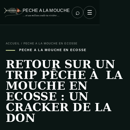
PECHE A LA MOUCHE
⌕
☰
… et au milieu coule ta rivière …
ACCUEIL
/
PECHE A LA MOUCHE EN ECOSSE
PECHE A LA MOUCHE EN ECOSSE
RETOUR SUR UN
TRIP PÊCHE À LA
MOUCHE EN
ECOSSE : UN
CRACKER DE LA
DON