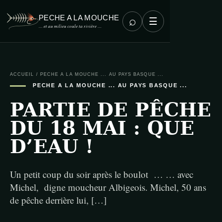
PECHE A LA MOUCHE
⌕
☰
… et au milieu coule ta rivière …
ACCUEIL
/
PECHE A LA MOUCHE ... AU PAYS BASQUE ...
PECHE A LA MOUCHE ... AU PAYS BASQUE ...
PARTIE DE PÊCHE
DU 18 MAI : QUE
D’EAU !
Un petit coup du soir après le boulot … … avec
Michel, digne moucheur Albigeois. Michel, 50 ans
de pêche derrière lui, […]