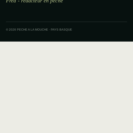
Fred - rédacteur en pêche
© 2026 PECHE A LA MOUCHE · PAYS BASQUE