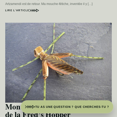
Artzamendi est de retour. Ma mouche-fétiche, inventée il y […]
LIRE L’ARTICLE
Montage de sauterelle évolution
TU AS UNE QUESTION ? QUE CHERCHES-TU ?
de la Fred’s Hopper