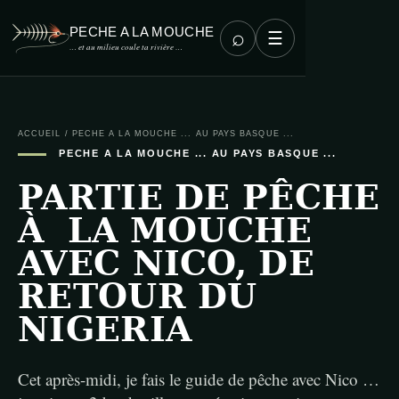
PECHE A LA MOUCHE
⌕
☰
… et au milieu coule ta rivière …
ACCUEIL
/
PECHE A LA MOUCHE ... AU PAYS BASQUE ...
PECHE A LA MOUCHE ... AU PAYS BASQUE ...
PARTIE DE PÊCHE
À LA MOUCHE
AVEC NICO, DE
RETOUR DU
NIGERIA
Cet après-midi, je fais le guide de pêche avec Nico …