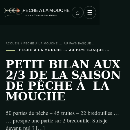
PECHE A LA MOUCHE
⌕
☰
… et au milieu coule ta rivière …
ACCUEIL
/
PECHE A LA MOUCHE ... AU PAYS BASQUE ...
PECHE A LA MOUCHE ... AU PAYS BASQUE ...
PETIT BILAN AUX
2/3 DE LA SAISON
DE PÊCHE À LA
MOUCHE
50 parties de pêche – 45 truites – 22 bredouilles …
… presque une partie sur 2 bredouille. Suis-je
devenu nul ? […]