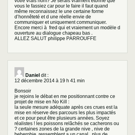
votre vrais nom? Je serais vraiment étonné que
vous le fassiez car pour le faire il faut quand
même reconnaissez le une certaine forme
d’honnêteté et d une réelle envie de
communiquer et uniquement communiquer.
Encore merci à fred qui et vraiement un modèle d
ouverture au dialogue chapeau bas .
ALLEZ SALUT philippe PARROUFFE
Daniel
dit :
12 décembre 2014 à 19 h 41 min
Bonsoir
je rejoins le débat en me positionnant contre ce
projet de mise en No Kill :
la seule mesure adéquate après ces crues est la
mise en réserve des parcours les plus impactés
et ce pour peut être plusieurs années. Soyez
réalistes ! les poissons relâchés se cacherons ou
? certaines zones de la grande nive , nive de
beherobie ,ressemblent a un canal , plus de