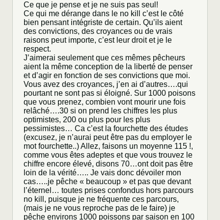
Ce que je pense et je ne suis pas seul!
Ce qui me dérange dans le no kill c’est le côté
bien pensant intégriste de certain. Qu’ils aient
des convictions, des croyances ou de vrais
raisons peut importe, c’est leur droit et je le
respect.
J’aimerai seulement que ces mêmes pêcheurs
aient la même conception de la liberté de penser
et d’agir en fonction de ses convictions que moi.
Vous avez des croyances, j’en ai d’autres….qui
pourtant ne sont pas si éloigné. Sur 1000 poisons
que vous prenez, combien vont mourir une fois
relâché….30 si on prend les chiffres les plus
optimistes, 200 ou plus pour les plus
pessimistes… Ca c’est la fourchette des études
(excusez, je n’aurai peut être pas du employer le
mot fourchette..) Allez, faisons un moyenne 115 !,
comme vous êtes adeptes et que vous trouvez le
chiffre encore élevé, disons 70…ont doit pas être
loin de la vérité….. Je vais donc dévoiler mon
cas…..je pêche « beaucoup » et pas que devant
l’éternel… toutes prises confondus hors parcours
no kill, puisque je ne fréquente ces parcours,
(mais je ne vous reproche pas de le faire) je
pêche environs 1000 poissons par saison en 100