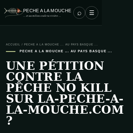
PECHE A LA MOUCHE
⌕
☰
… et au milieu coule ta rivière …
ACCUEIL
/
PECHE A LA MOUCHE ... AU PAYS BASQUE ...
PECHE A LA MOUCHE ... AU PAYS BASQUE ...
UNE PÉTITION
CONTRE LA
PÊCHE NO KILL
SUR LA-PECHE-A-
LA-MOUCHE.COM
?