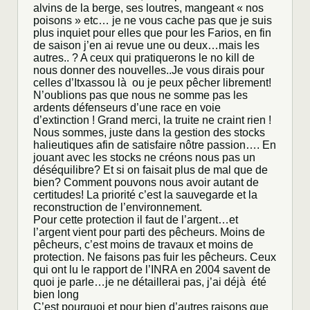
alvins de la berge, ses loutres, mangeant « nos
poisons » etc… je ne vous cache pas que je suis
plus inquiet pour elles que pour les Farios, en fin
de saison j’en ai revue une ou deux…mais les
autres.. ? A ceux qui pratiquerons le no kill de
nous donner des nouvelles..Je vous dirais pour
celles d’Itxassou là ou je peux pêcher librement!
N’oublions pas que nous ne somme pas les
ardents défenseurs d’une race en voie
d’extinction ! Grand merci, la truite ne craint rien !
Nous sommes, juste dans la gestion des stocks
halieutiques afin de satisfaire nôtre passion…. En
jouant avec les stocks ne créons nous pas un
déséquilibre? Et si on faisait plus de mal que de
bien? Comment pouvons nous avoir autant de
certitudes! La priorité c’est la sauvegarde et la
reconstruction de l’environnement.
Pour cette protection il faut de l’argent…et
l’argent vient pour parti des pêcheurs. Moins de
pêcheurs, c’est moins de travaux et moins de
protection. Ne faisons pas fuir les pêcheurs. Ceux
qui ont lu le rapport de l’INRA en 2004 savent de
quoi je parle…je ne détaillerai pas, j’ai déjà été
bien long
C’est pourquoi et pour bien d’autres raisons que