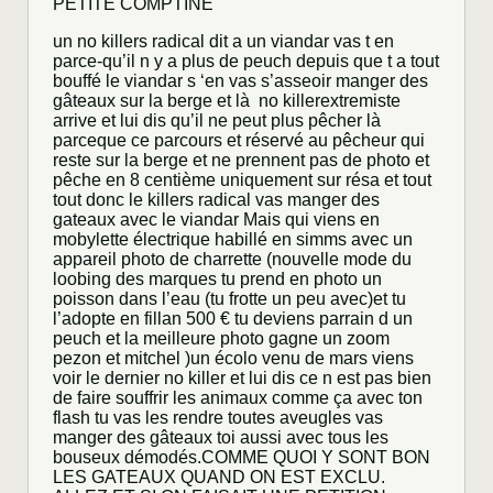
PETITE COMPTINE
un no killers radical dit a un viandar vas t en
parce-qu’il n y a plus de peuch depuis que t a tout
bouffé le viandar s ‘en vas s’asseoir manger des
gâteaux sur la berge et là no killerextremiste
arrive et lui dis qu’il ne peut plus pêcher là
parceque ce parcours et réservé au pêcheur qui
reste sur la berge et ne prennent pas de photo et
pêche en 8 centième uniquement sur résa et tout
tout donc le killers radical vas manger des
gateaux avec le viandar Mais qui viens en
mobylette électrique habillé en simms avec un
appareil photo de charrette (nouvelle mode du
loobing des marques tu prend en photo un
poisson dans l’eau (tu frotte un peu avec)et tu
l’adopte en fillan 500 € tu deviens parrain d un
peuch et la meilleure photo gagne un zoom
pezon et mitchel )un écolo venu de mars viens
voir le dernier no killer et lui dis ce n est pas bien
de faire souffrir les animaux comme ça avec ton
flash tu vas les rendre toutes aveugles vas
manger des gâteaux toi aussi avec tous les
bouseux démodés.COMME QUOI Y SONT BON
LES GATEAUX QUAND ON EST EXCLU.