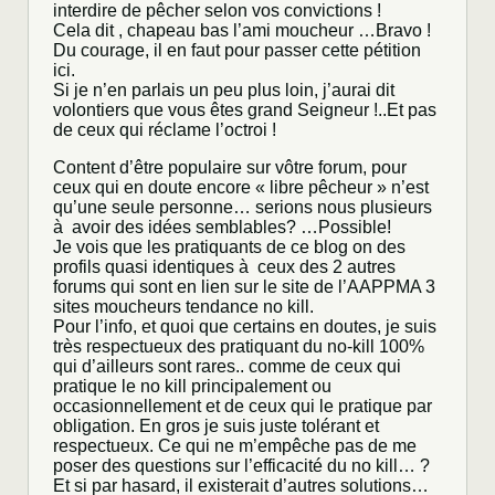
interdire de pêcher selon vos convictions !
Cela dit , chapeau bas l’ami moucheur …Bravo !
Du courage, il en faut pour passer cette pétition
ici.
Si je n’en parlais un peu plus loin, j’aurai dit
volontiers que vous êtes grand Seigneur !..Et pas
de ceux qui réclame l’octroi !
Content d’être populaire sur vôtre forum, pour
ceux qui en doute encore « libre pêcheur » n’est
qu’une seule personne… serions nous plusieurs
à avoir des idées semblables? …Possible!
Je vois que les pratiquants de ce blog on des
profils quasi identiques à ceux des 2 autres
forums qui sont en lien sur le site de l’AAPPMA 3
sites moucheurs tendance no kill.
Pour l’info, et quoi que certains en doutes, je suis
très respectueux des pratiquant du no-kill 100%
qui d’ailleurs sont rares.. comme de ceux qui
pratique le no kill principalement ou
occasionnellement et de ceux qui le pratique par
obligation. En gros je suis juste tolérant et
respectueux. Ce qui ne m’empêche pas de me
poser des questions sur l’efficacité du no kill… ?
Et si par hasard, il existerait d’autres solutions…