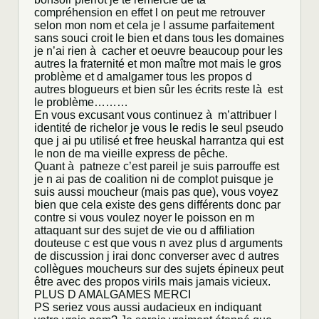
compréhension en effet l on peut me retrouver
selon mon nom et cela je l assume parfaitement
sans souci croit le bien et dans tous les domaines
je n’ai rien à cacher et oeuvre beaucoup pour les
autres la fraternité et mon maître mot mais le gros
problème et d amalgamer tous les propos d
autres blogueurs et bien sûr les écrits reste là est
le problème………
En vous excusant vous continuez à m’attribuer l
identité de richelor je vous le redis le seul pseudo
que j ai pu utilisé et free heuskal harrantza qui est
le non de ma vieille express de pêche.
Quant à patneze c’est pareil je suis parrouffe est
je n ai pas de coalition ni de complot puisque je
suis aussi moucheur (mais pas que), vous voyez
bien que cela existe des gens différents donc par
contre si vous voulez noyer le poisson en m
attaquant sur des sujet de vie ou d affiliation
douteuse c est que vous n avez plus d arguments
de discussion j irai donc converser avec d autres
collègues moucheurs sur des sujets épineux peut
être avec des propos virils mais jamais vicieux.
PLUS D AMALGAMES MERCI
PS seriez vous aussi audacieux en indiquant