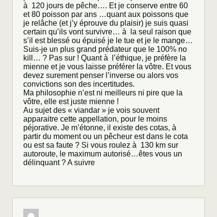
à 120 jours de pêche…. Et je conserve entre 60
et 80 poisson par ans …quant aux poissons que
je relâche (et j’y éprouve du plaisir) je suis quasi
certain qu’ils vont survivre… à la seul raison que
s’il est blessé ou épuisé je le tue et je le mange…
Suis-je un plus grand prédateur que le 100% no
kill… ? Pas sur ! Quant à l’éthique, je préfère la
mienne et je vous laisse préférer la vôtre. Et vous
devez surement penser l’inverse ou alors vos
convictions son des incertitudes.
Ma philosophie n’est ni meilleurs ni pire que la
vôtre, elle est juste mienne !
Au sujet des « viandar » je vois souvent
apparaitre cette appellation, pour le moins
péjorative. Je m’étonne, il existe des cotas, à
partir du moment ou un pêcheur est dans le cota
ou est sa faute ? Si vous roulez à 130 km sur
autoroute, le maximum autorisé…êtes vous un
délinquant ? A suivre