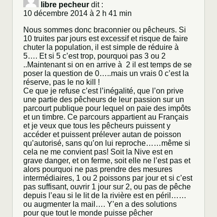
libre pecheur
dit :
10 décembre 2014 à 2 h 41 min
Nous sommes donc braconnier ou pêcheurs. Si
10 truites par jours est excessif et risque de faire
chuter la population, il est simple de réduire à
5…. Et si 5 c’est trop, pourquoi pas 3 ou 2
..Maintenant si on en arrive à 2 il est temps de se
poser la question de 0…..mais un vrais 0 c’est la
réserve, pas le no kill !
Ce que je refuse c’est l’inégalité, que l’on prive
une partie des pêcheurs de leur passion sur un
parcourt publique pour lequel on paie des impôts
et un timbre. Ce parcours appartient au Français
et je veux que tous les pêcheurs puissent y
accéder et puissent prélever autan de poisson
qu’autorisé, sans qu’on lui reproche……même si
cela ne me convient pas! Soit la Nive est en
grave danger, et on ferme, soit elle ne l’est pas et
alors pourquoi ne pas prendre des mesures
intermédiaires, 1 ou 2 poissons par jour et si c’est
pas suffisant, ouvrir 1 jour sur 2, ou pas de pêche
depuis l’eau si le lit de la rivière est en péril……
ou augmenter la mail…. Y’en a des solutions
pour que tout le monde puisse pêcher