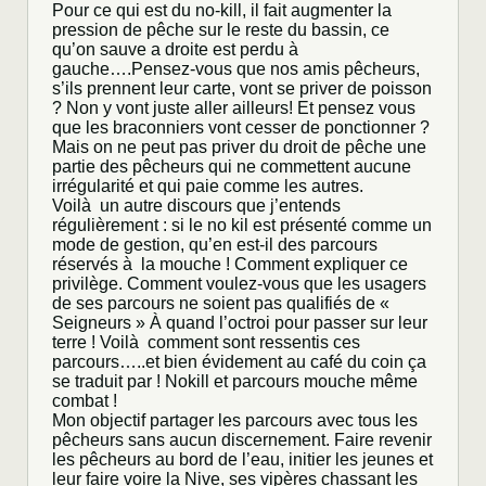
Pour ce qui est du no-kill, il fait augmenter la
pression de pêche sur le reste du bassin, ce
qu’on sauve a droite est perdu à
gauche….Pensez-vous que nos amis pêcheurs,
s’ils prennent leur carte, vont se priver de poisson
? Non y vont juste aller ailleurs! Et pensez vous
que les braconniers vont cesser de ponctionner ?
Mais on ne peut pas priver du droit de pêche une
partie des pêcheurs qui ne commettent aucune
irrégularité et qui paie comme les autres.
Voilà un autre discours que j’entends
régulièrement : si le no kil est présenté comme un
mode de gestion, qu’en est-il des parcours
réservés à la mouche ! Comment expliquer ce
privilège. Comment voulez-vous que les usagers
de ses parcours ne soient pas qualifiés de «
Seigneurs » À quand l’octroi pour passer sur leur
terre ! Voilà comment sont ressentis ces
parcours…..et bien évidement au café du coin ça
se traduit par ! Nokill et parcours mouche même
combat !
Mon objectif partager les parcours avec tous les
pêcheurs sans aucun discernement. Faire revenir
les pêcheurs au bord de l’eau, initier les jeunes et
leur faire voire la Nive, ses vipères chassant les