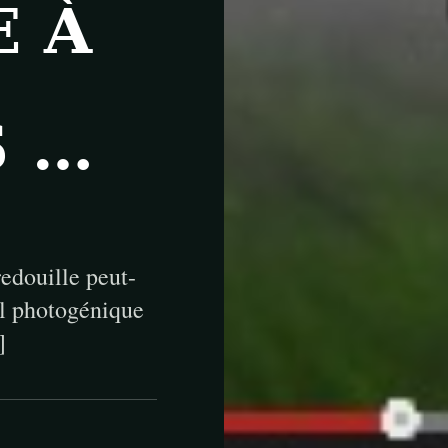
E À
 …
redouille peut-
il photogénique
]