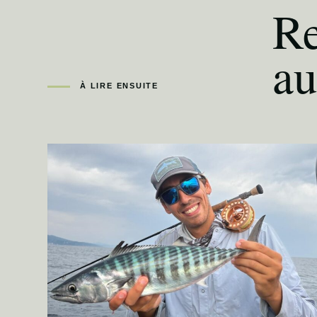
Re
au
À LIRE ENSUITE