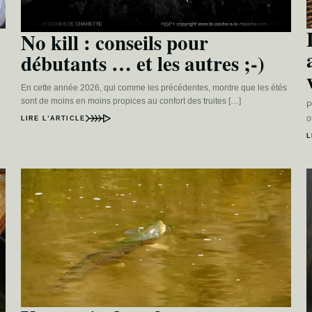
No kill : conseils pour
débutants … et les autres ;-)
En cette année 2026, qui comme les précédentes, montre que les étés
sont de moins en moins propices au confort des truites […]
P
o
LIRE L’ARTICLE
L