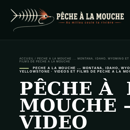
PECHE A LA MOUCHE
… et au milieu coule ta rivière …
ACCUEIL
/
PECHE A LA MOUCHE ... MONTANA, IDAHO, WYOMING E
FILMS DE PECHE A LA MOUCHE
PECHE A LA MOUCHE ... MONTANA, IDAHO, WY
YELLOWSTONE
·
VIDEOS ET FILMS DE PECHE A LA M
PÊCHE À 
MOUCHE 
VIDEO