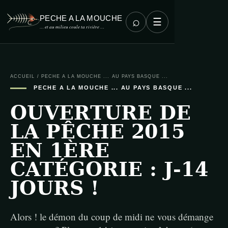
PECHE A LA MOUCHE
⌕
☰
… et au milieu coule ta rivière …
ACCUEIL
/
PECHE A LA MOUCHE ... AU PAYS BASQUE ...
PECHE A LA MOUCHE ... AU PAYS BASQUE ...
OUVERTURE DE
LA PÊCHE 2015
EN 1ÈRE
CATÉGORIE : J-14
JOURS !
Alors ! le démon du coup de midi ne vous démange