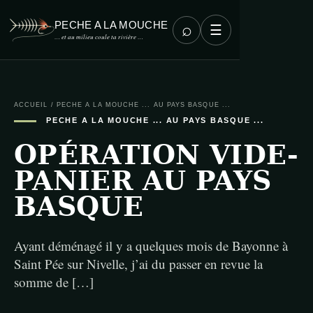
PECHE A LA MOUCHE
⌕
☰
… et au milieu coule ta rivière …
ACCUEIL
/
PECHE A LA MOUCHE ... AU PAYS BASQUE ...
PECHE A LA MOUCHE ... AU PAYS BASQUE ...
OPÉRATION VIDE-
PANIER AU PAYS
BASQUE
Ayant déménagé il y a quelques mois de Bayonne à
Saint Pée sur Nivelle, j’ai du passer en revue la
somme de […]