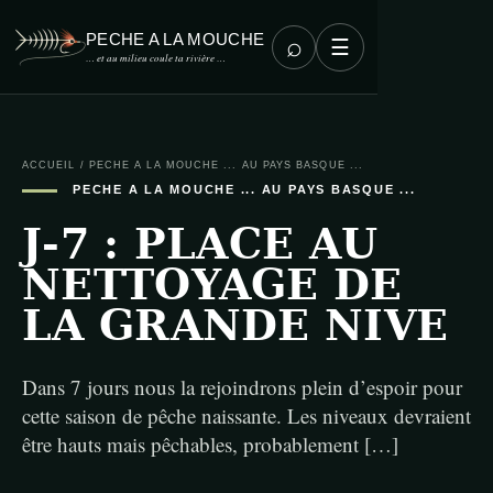
PECHE A LA MOUCHE
⌕
☰
… et au milieu coule ta rivière …
ACCUEIL
/
PECHE A LA MOUCHE ... AU PAYS BASQUE ...
PECHE A LA MOUCHE ... AU PAYS BASQUE ...
J-7 : PLACE AU
NETTOYAGE DE
LA GRANDE NIVE
Dans 7 jours nous la rejoindrons plein d’espoir pour
cette saison de pêche naissante. Les niveaux devraient
être hauts mais pêchables, probablement […]