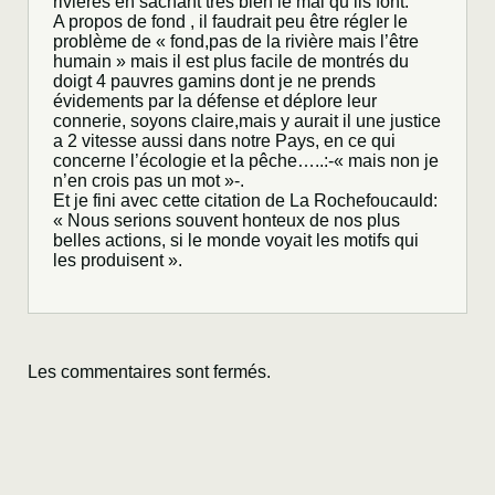
rivieres en sachant très bien le mal qu’ils font.
A propos de fond , il faudrait peu être régler le
problème de « fond,pas de la rivière mais l’être
humain » mais il est plus facile de montrés du
doigt 4 pauvres gamins dont je ne prends
évidements par la défense et déplore leur
connerie, soyons claire,mais y aurait il une justice
a 2 vitesse aussi dans notre Pays, en ce qui
concerne l’écologie et la pêche…..:-« mais non je
n’en crois pas un mot »-.
Et je fini avec cette citation de La Rochefoucauld:
« Nous serions souvent honteux de nos plus
belles actions, si le monde voyait les motifs qui
les produisent ».
Les commentaires sont fermés.