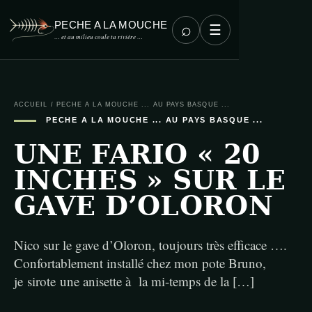
PECHE A LA MOUCHE
⌕
☰
… et au milieu coule ta rivière …
ACCUEIL
/
PECHE A LA MOUCHE ... AU PAYS BASQUE ...
PECHE A LA MOUCHE ... AU PAYS BASQUE ...
UNE FARIO « 20
INCHES » SUR LE
GAVE D’OLORON
Nico sur le gave d’Oloron, toujours très efficace ….
Confortablement installé chez mon pote Bruno,
je sirote une anisette à la mi-temps de la […]