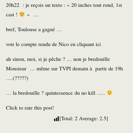
20h22 : je reçois un texto : « 20 inches tout rond, 1st
cast !
» …
bref, Toulouse a gagné …
voir le compte rendu de Nico
en cliquant ici
ah sinon, moi, si je pêche ? … non je bredouille
Monsieur … même sur TVPI demain à partir de 19h
….(?????)
… la bredouille ? quintessence du no kill …..
Click to rate this post!
[Total:
2
Average:
2.5
]