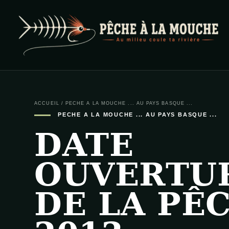
PECHE A LA MOUCHE
… et au milieu coule ta rivière …
ACCUEIL
/
PECHE A LA MOUCHE ... AU PAYS BASQUE ...
PECHE A LA MOUCHE ... AU PAYS BASQUE ...
DATE
OUVERTU
DE LA PÊ