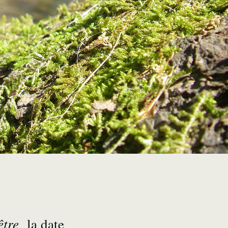
-être
la
date