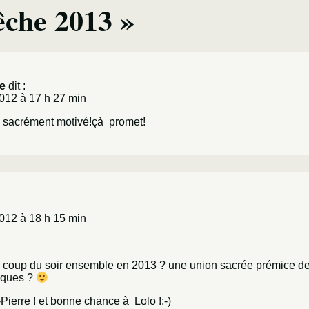
êche 2013 »
re
dit :
012 à 17 h 27 min
jà sacrément motivé!çà promet!
012 à 18 h 15 min
ce coup du soir ensemble en 2013 ? une union sacrée prémice de 
iques ?
Pierre ! et bonne chance à Lolo !;-)