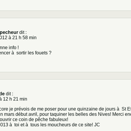
e pecheur
dit :
012 à 21 h 58 min
nne info !
cer à sortir les fouets ?
de
dit :
à 12 h 21 min
core je prévois de me poser pour une quinzaine de jours à St E
fin mars début avril, pour taquiner les belles des Nives! Merci e
couvrir ce coin de pêche fabuleux!
13 à toi et à tous les moucheurs de ce site! JC