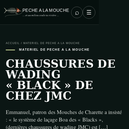
PECHE A LA MOUCHE
⌕
☰
… et au milieu coule ta rivière …
ACCUEIL
/
MATERIEL DE PECHE A LA MOUCHE
MATERIEL DE PECHE A LA MOUCHE
CHAUSSURES DE
WADING
« BLACK » DE
CHEZ JMC
Emmanuel, patron des Mouches de Charette a insisté
: « le système de laçage Boa des « Blacks »,
(dernières chaussures de wading JMC) est […]