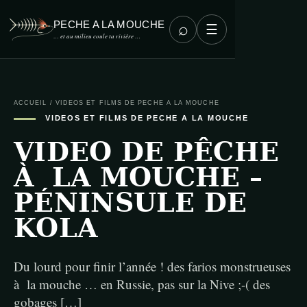
PECHE A LA MOUCHE
⌕
☰
… et au milieu coule ta rivière …
ACCUEIL
/
VIDEOS ET FILMS DE PECHE A LA MOUCHE
VIDEOS ET FILMS DE PECHE A LA MOUCHE
VIDEO DE PÊCHE
À LA MOUCHE –
PÉNINSULE DE
KOLA
Du lourd pour finir l’année ! des farios monstrueuses
à la mouche … en Russie, pas sur la Nive ;-( des
gobages […]