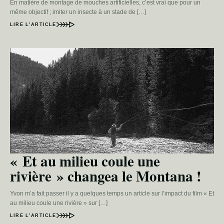
En matière de montage de mouches artificielles, c’est vrai que pour un
même objectif ; imiter un insecte à un stade de […]
LIRE L’ARTICLE
« Et au milieu coule une
rivière » changea le Montana !
Yvon m’a fait passer il y a quelques temps un article sur l’impact du film « Et
au milieu coule une rivière » sur […]
LIRE L’ARTICLE