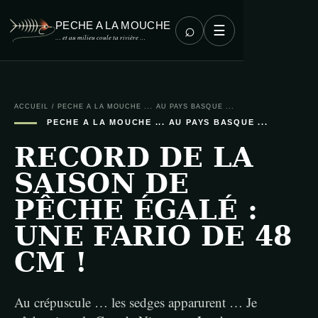
PECHE A LA MOUCHE
⌕
☰
… et au milieu coule ta rivière …
ACCUEIL
/
PECHE A LA MOUCHE ... AU PAYS BASQUE ...
PECHE A LA MOUCHE ... AU PAYS BASQUE ...
RECORD DE LA
SAISON DE
PÊCHE ÉGALÉ :
UNE FARIO DE 48
CM !
Au crépuscule … les sedges apparurent … Je