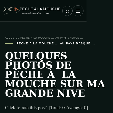
PECHE A LA MOUCHE
⌕
☰
… et au milieu coule ta rivière …
ACCUEIL
/
PECHE A LA MOUCHE ... AU PAYS BASQUE ...
PECHE A LA MOUCHE ... AU PAYS BASQUE ...
QUELQUES
PHOTOS DE
PÊCHE À LA
MOUCHE SUR MA
GRANDE NIVE
Click to rate this post! [Total: 0 Average: 0]