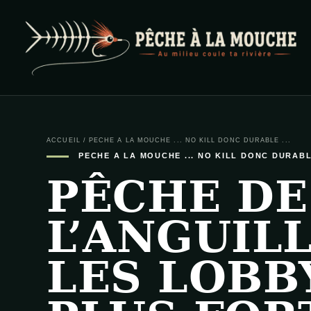
PECHE A LA MOUCHE
… et au milieu coule ta rivière …
ACCUEIL
/
PECHE A LA MOUCHE ... NO KILL DONC DURABLE ...
PECHE A LA MOUCHE ... NO KILL DONC DURABLE
PÊCHE DE
L’ANGUILL
LES LOBB