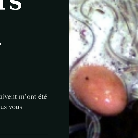
TS
…
suivent m’ont été
us vous