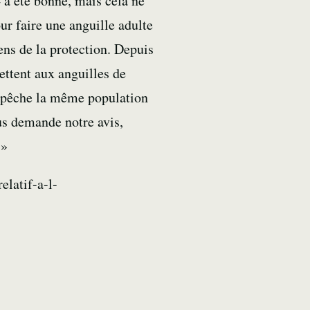
 a été bonne, mais cela ne
ur faire une anguille adulte
sens de la protection. Depuis
ettent aux anguilles de
a pêche la même population
us demande notre avis,
 »
elatif-a-l-