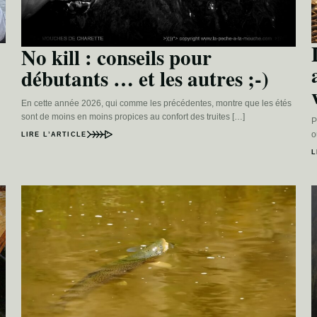
No kill : conseils pour
débutants … et les autres ;-)
En cette année 2026, qui comme les précédentes, montre que les étés
sont de moins en moins propices au confort des truites […]
P
o
LIRE L’ARTICLE
L