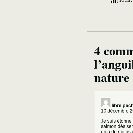
4 comm
l’angui
nature
libre pec
10 décembre 2
Je suis étonné 
salmonidés serai
en a de moins 