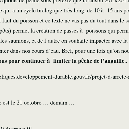
s quotas de pêche sous prétexte que la saison 2013/2014
e qui a un cycle biologique très long, de 10 à 15 ans po
l faut du poisson et ce texte ne vas pas du tout dans le 
mpôts) permet la création de passes à poissons qui perm
les saumons, et de l’autre on souhaite impacter avec l
nter dans nos cours d’eau. Bref, pour une fois qu’on no
sous pour continuer à limiter la pêche de l’anguille
..
liques.developpement-durable.gouv.fr/projet-d-arrete-r
te est le 21 octobre … demain …
:
0
Average:
0
]