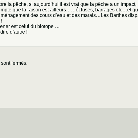
e la pêche, si aujourd’hui il est vrai que la pêche a un impact, 
ompte que la raison est ailleurs……écluses, barrages etc…et que
’aménagement des cours d’eau et des marais…Les Barthes dispa
 !
ner est celui du biotope …
 dire d’autre !
sont fermés.