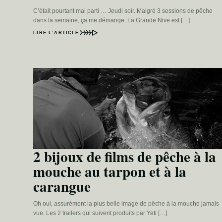
C’était pourtant mal parti … Jeudi soir. Malgré 3 sessions de pêche
dans la semaine, ça me démange. La Grande Nive est […]
LIRE L’ARTICLE
2 bijoux de films de pêche à la
mouche au tarpon et à la
carangue
Oh oui, assurément la plus belle image de pêche à la mouche jamais
vue. Les 2 trailers qui suivent produits par Yeti […]