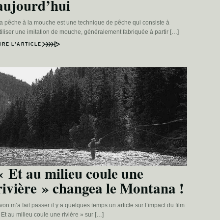
aujourd’hui
a pêche à la mouche est une technique de pêche qui consiste à
tiliser une imitation de mouche, généralement fabriquée à partir […]
IRE L’ARTICLE
« Et au milieu coule une
rivière » changea le Montana !
von m’a fait passer il y a quelques temps un article sur l’impact du film
 Et au milieu coule une rivière » sur […]