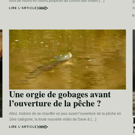
sont de moins en moins propices au confort des truites […]
P
o
LIRE L’ARTICLE
L
Une orgie de gobages avant
l’ouverture de la pêche ?
Allez, histoire de se chauffer un peu avant l’ouverture de la pêche en
1ère catégorie, la toute nouvelle vidéo de Dave & […]
LIRE L’ARTICLE