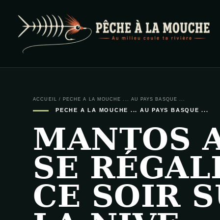
PECHE A LA MOUCHE
… et au milieu coule ta rivière …
ACCUEIL
/
PECHE A LA MOUCHE ... AU PAYS BASQUE ...
PECHE A LA MOUCHE ... AU PAYS BASQUE ...
MANTOS 
SE RÉGAL
CE SOIR 