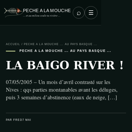
PECHE A LA MOUCHE
⌕
☰
… et au milieu coule ta rivière …
ACCUEIL
/
PECHE A LA MOUCHE ... AU PAYS BASQUE ...
PECHE A LA MOUCHE ... AU PAYS BASQUE ...
LA BAIGO RIVER !
07/05/2005 – Un mois d’avril contrasté sur les
Nives : qqs parties montanables avant les déluges,
puis 3 semaines d’abstinence (eaux de neige, […]
PAR FRED
7 MAI