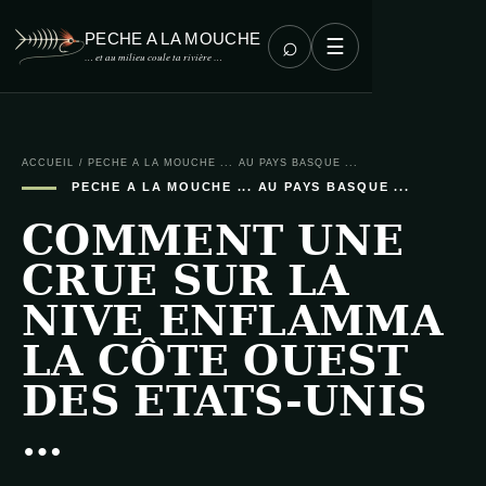
PECHE A LA MOUCHE
⌕
☰
… et au milieu coule ta rivière …
ACCUEIL
/
PECHE A LA MOUCHE ... AU PAYS BASQUE ...
PECHE A LA MOUCHE ... AU PAYS BASQUE ...
COMMENT UNE
CRUE SUR LA
NIVE ENFLAMMA
LA CÔTE OUEST
DES ETATS-UNIS
…