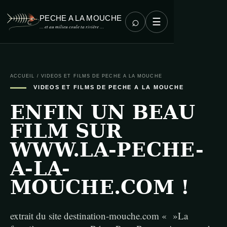
PECHE A LA MOUCHE
⌕
☰
… et au milieu coule ta rivière …
ACCUEIL
/
VIDEOS ET FILMS DE PECHE A LA MOUCHE
VIDEOS ET FILMS DE PECHE A LA MOUCHE
ENFIN UN BEAU
FILM SUR
WWW.LA-PECHE-
A-LA-
MOUCHE.COM !
extrait du site destination-mouche.com « »La