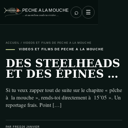
PECHE A LA MOUCHE
⌕
☰
… et au milieu coule ta rivière …
ACCUEIL
/
VIDEOS ET FILMS DE PECHE A LA MOUCHE
VIDEOS ET FILMS DE PECHE A LA MOUCHE
DES STEELHEADS
ET DES ÉPINES …
Si tu veux zapper tout de suite sur le chapitre « pêche
à la mouche », rends-toi directement à 15’05 ». Un
reportage frais. Point […]
PAR FRED
26 JANVIER