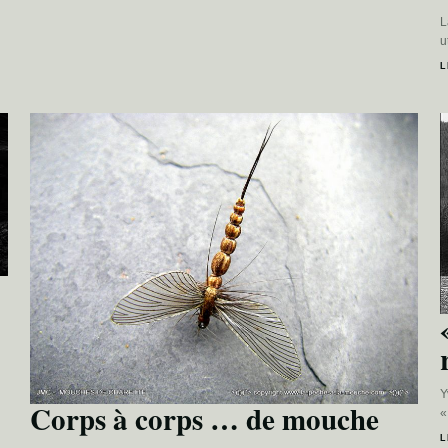
L
u
L
Y
Corps à corps … de mouche
«
L