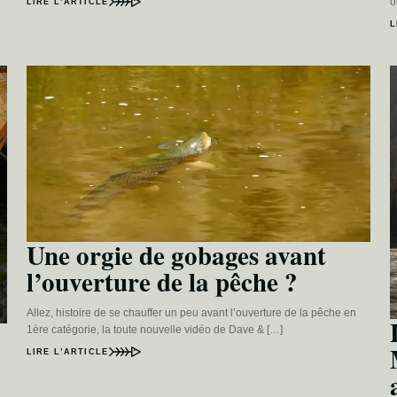
o
LIRE L’ARTICLE
L
Une orgie de gobages avant
l’ouverture de la pêche ?
Allez, histoire de se chauffer un peu avant l’ouverture de la pêche en
1ère catégorie, la toute nouvelle vidéo de Dave & […]
LIRE L’ARTICLE