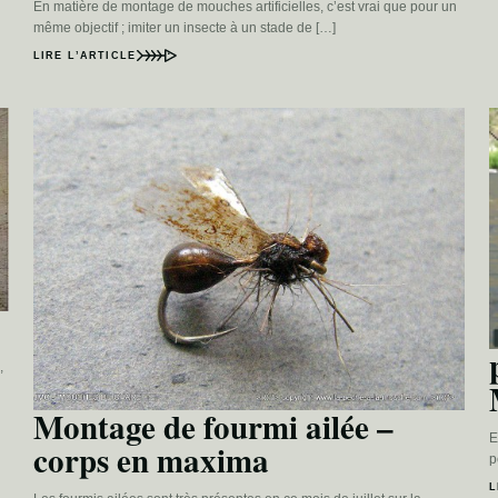
En matière de montage de mouches artificielles, c’est vrai que pour un
même objectif ; imiter un insecte à un stade de […]
LIRE L’ARTICLE
,
Montage de fourmi ailée –
E
corps en maxima
p
L