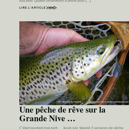
tout petit. Quatre centimètres à peine pour […]
LIRE L’ARTICLE
Une pêche de rêve sur la
Grande Nive …
C’était pourtant mal parti … Jeudi soir. Malgré 3 sessions de pêche