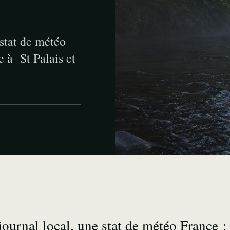
 stat de météo
e à St Palais et
journal local, une stat de météo France :