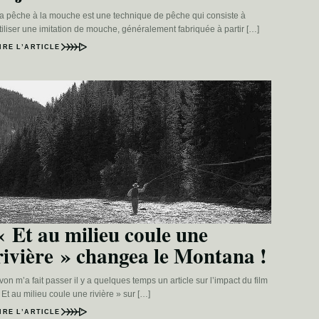
a pêche à la mouche est une technique de pêche qui consiste à
tiliser une imitation de mouche, généralement fabriquée à partir […]
IRE L’ARTICLE
« Et au milieu coule une
rivière » changea le Montana !
von m’a fait passer il y a quelques temps un article sur l’impact du film
 Et au milieu coule une rivière » sur […]
IRE L’ARTICLE