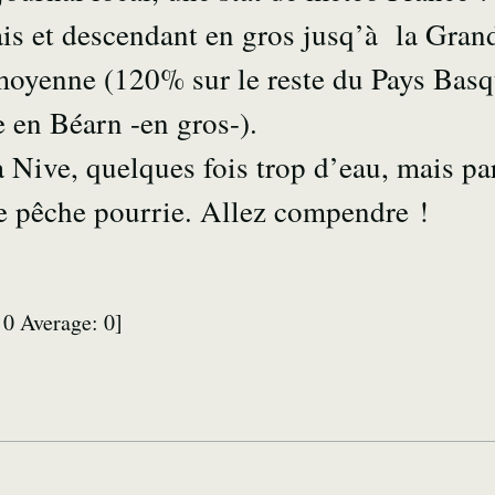
is et descendant en gros jusq’à la Gra
 moyenne (120% sur le reste du Pays Basq
 en Béarn -en gros-).
a Nive, quelques fois trop d’eau, mais p
de pêche pourrie. Allez compendre !
:
0
Average:
0
]