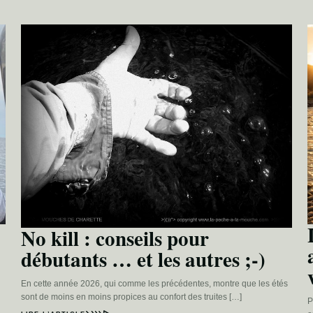
No kill : conseils pour
débutants … et les autres ;-)
En cette année 2026, qui comme les précédentes, montre que les étés
sont de moins en moins propices au confort des truites […]
P