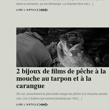
dans la semaine, ça me démange. La Grande Nive est […]
LIRE L’ARTICLE
2 bijoux de films de pêche à la
mouche au tarpon et à la
carangue
Oh oui, assurément la plus belle image de pêche à la mouche jamais
vue. Les 2 trailers qui suivent produits par Yeti […]
LIRE L’ARTICLE