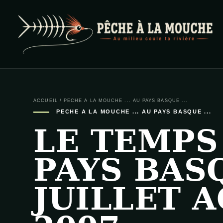
PECHE A LA MOUCHE
… et au milieu coule ta rivière …
ACCUEIL
/
PECHE A LA MOUCHE ... AU PAYS BASQUE ...
PECHE A LA MOUCHE ... AU PAYS BASQUE ...
LE TEMPS
PAYS BAS
JUILLET 