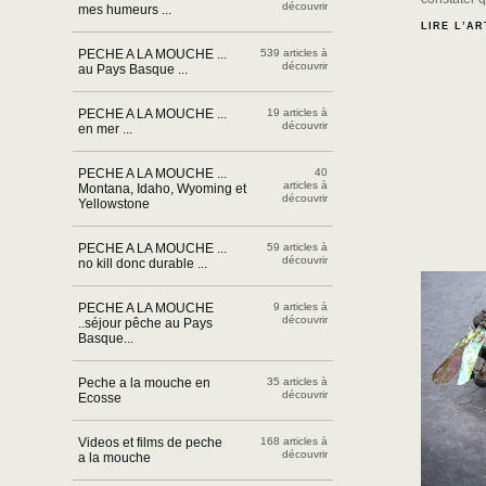
découvrir
mes humeurs ...
LIRE L’AR
PECHE A LA MOUCHE ...
539 articles à
découvrir
au Pays Basque ...
PECHE A LA MOUCHE ...
19 articles à
découvrir
en mer ...
PECHE A LA MOUCHE ...
40
articles à
Montana, Idaho, Wyoming et
découvrir
Yellowstone
PECHE A LA MOUCHE ...
59 articles à
découvrir
no kill donc durable ...
PECHE A LA MOUCHE
9 articles à
découvrir
..séjour pêche au Pays
Basque...
Peche a la mouche en
35 articles à
découvrir
Ecosse
Videos et films de peche
168 articles à
découvrir
a la mouche