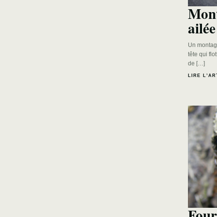
Mont
ailée
Un montage 
tête qui fl
de […]
LIRE L’AR
Four