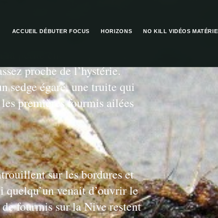
ACCUEIL
DÉBUTER
FOCUS
HORIZONS
NO KILL
VIDÉOS
MATÉRIE
t la petite chose capable de
assez proche de l’hystérie.
un sedge égaré, une truite qui
 les premières fourmis ailées
atrouillent sur les bordures et
i quelqu’un venait d’ouvrir le
de fourmis sur la Nive restent