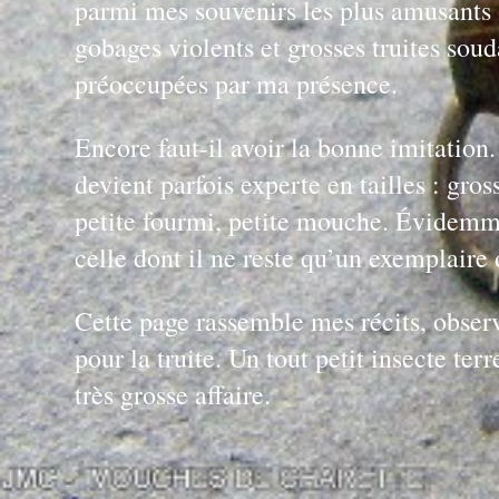
parmi mes souvenirs les plus amusants :
gobages violents et grosses truites so
préoccupées par ma présence.
Encore faut-il avoir la bonne imitation
devient parfois experte en tailles : gro
petite fourmi, petite mouche. Évidemmen
celle dont il ne reste qu’un exemplaire 
Cette page rassemble mes récits, obser
pour la truite. Un tout petit insecte ter
très grosse affaire.