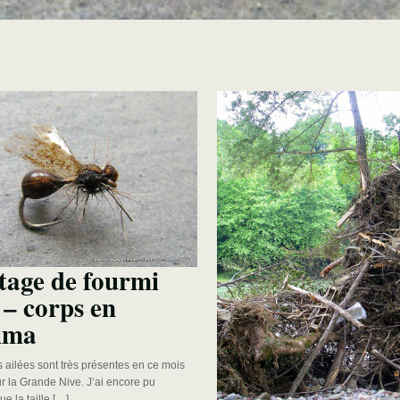
age de fourmi
 – corps en
ima
 ailées sont très présentes en ce mois
sur la Grande Nive. J’ai encore pu
ue la taille […]