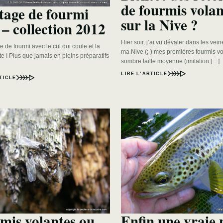
de fourmis volan
age de fourmi
sur la Nive ?
 – collection 2012
Hier soir, j’ai vu dévaler dans les vei
de fourmi avec le cul qui coule et la
ma Nive (;-) mes premières fourmis v
otte ! Plus que jamais en pleins préparatifs
sombre taille moyenne (imitation […]
LIRE L’ARTICLE
TICLE
mis volantes ou
Enfin une vraie 