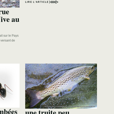
LIRE L’ARTICLE
crue
ive au
ait sur le Pays
n versant de
ombées
une truite peu