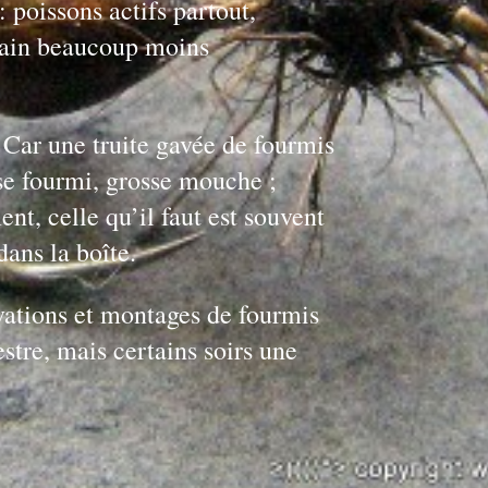
 poissons actifs partout,
udain beaucoup moins
. Car une truite gavée de fourmis
sse fourmi, grosse mouche ;
t, celle qu’il faut est souvent
dans la boîte.
vations et montages de fourmis
restre, mais certains soirs une