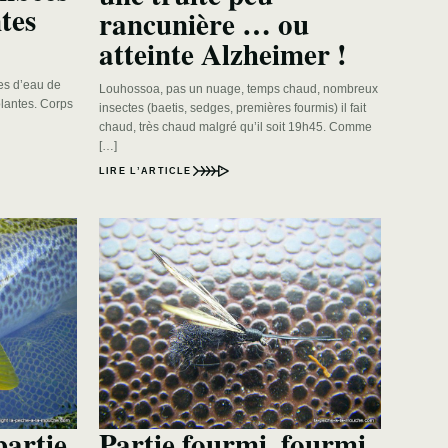
tes
rancunière … ou
atteinte Alzheimer !
nes d’eau de
Louhossoa, pas un nuage, temps chaud, nombreux
olantes. Corps
insectes (baetis, sedges, premières fourmis) il fait
chaud, très chaud malgré qu’il soit 19h45. Comme
[…]
LIRE L’ARTICLE
partie
Partie fourmi, fourmi,