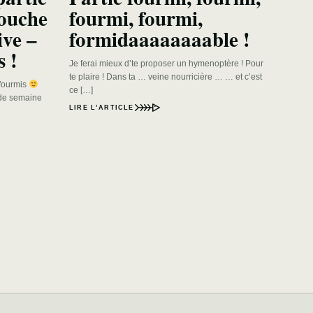
mouche
fourmi, fourmi,
ive –
formidaaaaaaaable !
s !
Je ferai mieux d’te proposer un hymenoptère ! Pour
te plaire ! Dans ta … veine nourricière … … et c’est
fourmis
ce […]
 de semaine
LIRE L’ARTICLE