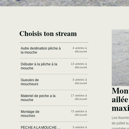
Choisis ton stream
Autre destination pêche à
4 articles à
découvrir
la mouche
Débuter à la pêche à la
13 articles à
découvrir
mouche
Gueules de
3 articles à
découvrir
moucheurs
Mont
ailée
Materiel de peche a la
17 articles à
découvrir
mouche
max
Montage de
72 articles à
découvrir
mouches
Les fourmis
de juillet 
PECHE A LA MOUCHE ...
3 articles à
constater q