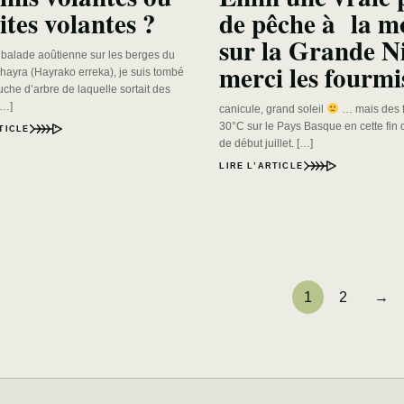
ites volantes ?
de pêche à la 
sur la Grande N
 balade aoûtienne sur les berges du
merci les fourmi
’hayra (Hayrako erreka), je suis tombé
che d’arbre de laquelle sortait des
[…]
canicule, grand soleil
… mais des 
30°C sur le Pays Basque en cette fin
TICLE
de début juillet. […]
LIRE L’ARTICLE
1
2
→