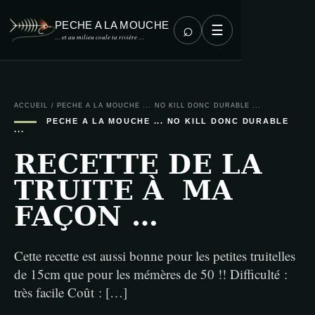
PECHE A LA MOUCHE
⌕
☰
… et au milieu coule ta rivière …
ACCUEIL
/
PECHE A LA MOUCHE ... NO KILL DONC DURABLE ...
PECHE A LA MOUCHE ... NO KILL DONC DURABLE
...
RECETTE DE LA
TRUITE À MA
FAÇON …
Cette recette est aussi bonne pour les petites truitelles
de 15cm que pour les mémères de 50 !! Difficulté :
très facile Coût : […]