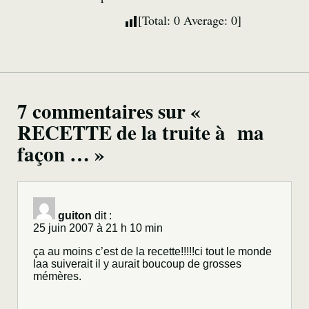
[Total:
0
Average:
0
]
7 commentaires sur «
RECETTE de la truite à ma
façon … »
guiton
dit :
25 juin 2007 à 21 h 10 min
ça au moins c’est de la recette!!!!!ci tout le monde
laa suiverait il y aurait boucoup de grosses
mémères.