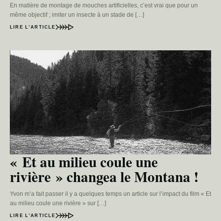
En matière de montage de mouches artificielles, c’est vrai que pour un
même objectif ; imiter un insecte à un stade de […]
LIRE L’ARTICLE
« Et au milieu coule une
rivière » changea le Montana !
Yvon m’a fait passer il y a quelques temps un article sur l’impact du film « Et
au milieu coule une rivière » sur […]
LIRE L’ARTICLE