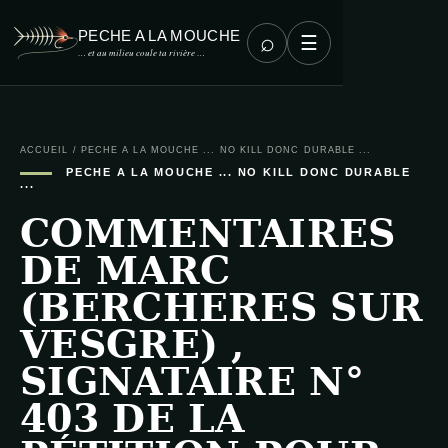
PECHE A LA MOUCHE
⌕
☰
… et au milieu coule ta rivière …
ACCUEIL
/
PECHE A LA MOUCHE ... NO KILL DONC DURABLE ...
PECHE A LA MOUCHE ... NO KILL DONC DURABLE
...
COMMENTAIRES
DE MARC
(BERCHERES SUR
VESGRE) ,
SIGNATAIRE N°
403 DE LA