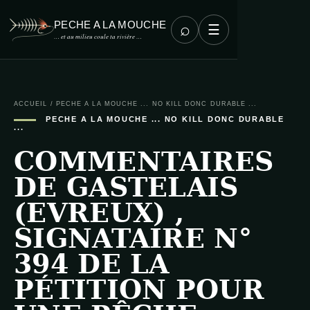
PECHE A LA MOUCHE
⌕
☰
… et au milieu coule ta rivière …
ACCUEIL
/
PECHE A LA MOUCHE ... NO KILL DONC DURABLE ...
PECHE A LA MOUCHE ... NO KILL DONC DURABLE
...
COMMENTAIRES
DE GASTELAIS
(EVREUX) ,
SIGNATAIRE N°
394 DE LA
PÉTITION POUR