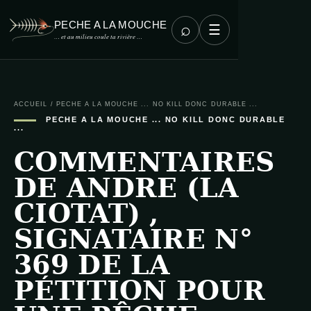
PECHE A LA MOUCHE
⌕
☰
… et au milieu coule ta rivière …
ACCUEIL
/
PECHE A LA MOUCHE ... NO KILL DONC DURABLE ...
PECHE A LA MOUCHE ... NO KILL DONC DURABLE
...
COMMENTAIRES
DE ANDRE (LA
CIOTAT) ,
SIGNATAIRE N°
369 DE LA
PÉTITION POUR