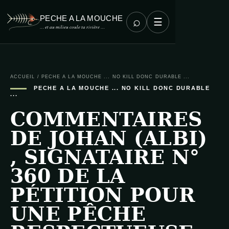
PECHE A LA MOUCHE
⌕
☰
… et au milieu coule ta rivière …
ACCUEIL
/
PECHE A LA MOUCHE ... NO KILL DONC DURABLE ...
PECHE A LA MOUCHE ... NO KILL DONC DURABLE
...
COMMENTAIRES
DE JOHAN (ALBI)
, SIGNATAIRE N°
360 DE LA
PÉTITION POUR
UNE PÊCHE