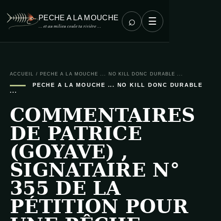
PECHE A LA MOUCHE
⌕
☰
… et au milieu coule ta rivière …
ACCUEIL
/
PECHE A LA MOUCHE ... NO KILL DONC DURABLE ...
PECHE A LA MOUCHE ... NO KILL DONC DURABLE
...
COMMENTAIRES
DE PATRICE
(GOYAVE) ,
SIGNATAIRE N°
355 DE LA
PÉTITION POUR