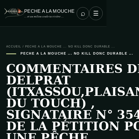
PECHE A LA MOUCHE
⌕
☰
… et au milieu coule ta rivière …
ACCUEIL
/
PECHE A LA MOUCHE ... NO KILL DONC DURABLE ...
PECHE A LA MOUCHE ... NO KILL DONC DURABLE ...
COMMENTAIRES D
DELPRAT
(ITXASSOU,PLAIS
DU TOUCH) ,
SIGNATAIRE N° 35
DE LA PÉTITION P
UNE PÊCHE