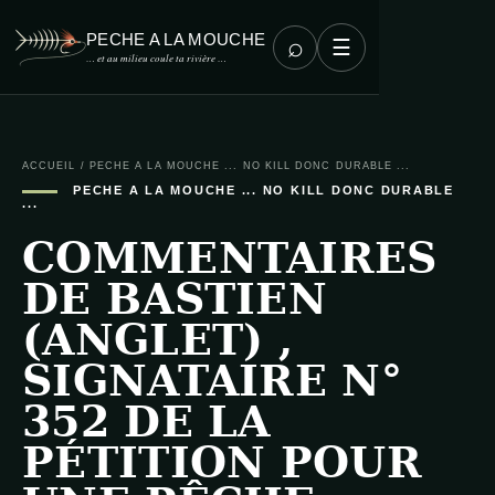
PECHE A LA MOUCHE
⌕
☰
… et au milieu coule ta rivière …
ACCUEIL
/
PECHE A LA MOUCHE ... NO KILL DONC DURABLE ...
PECHE A LA MOUCHE ... NO KILL DONC DURABLE
...
COMMENTAIRES
DE BASTIEN
(ANGLET) ,
SIGNATAIRE N°
352 DE LA
PÉTITION POUR