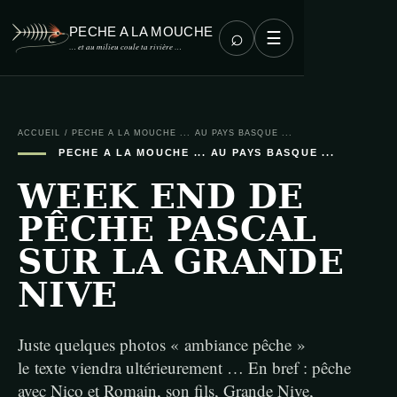
PECHE A LA MOUCHE
⌕
☰
… et au milieu coule ta rivière …
ACCUEIL
/
PECHE A LA MOUCHE ... AU PAYS BASQUE ...
PECHE A LA MOUCHE ... AU PAYS BASQUE ...
WEEK END DE
PÊCHE PASCAL
SUR LA GRANDE
NIVE
Juste quelques photos « ambiance pêche »
le texte viendra ultérieurement … En bref : pêche
avec Nico et Romain, son fils, Grande Nive,