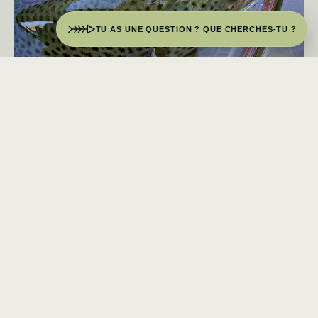
TU AS UNE QUESTION ? QUE CHERCHES-TU ?
Ma plus grosse truite fario
pêchée à la mouche en France
J’arrive vers 19h sur Arrossa. Il fait beau quoiqu’un peu frais. Personne sur
le secteur. Le soleil est encore un peu haut, […]
LIRE L’ARTICLE