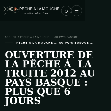
PECHE A LA MOUCHE
⌕
☰
… et au milieu coule ta rivière …
ACCUEIL
/
PECHE A LA MOUCHE ... AU PAYS BASQUE ...
PECHE A LA MOUCHE ... AU PAYS BASQUE ...
OUVERTURE DE
LA PÊCHE À LA
TRUITE 2012 AU
PAYS BASQUE :
PLUS QUE 6
JOURS